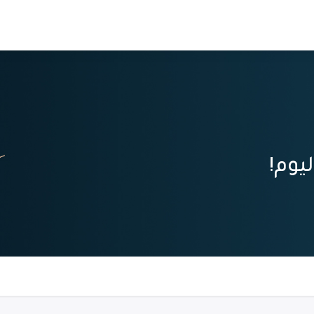
من نحن
انضم كمدرب
يوم!