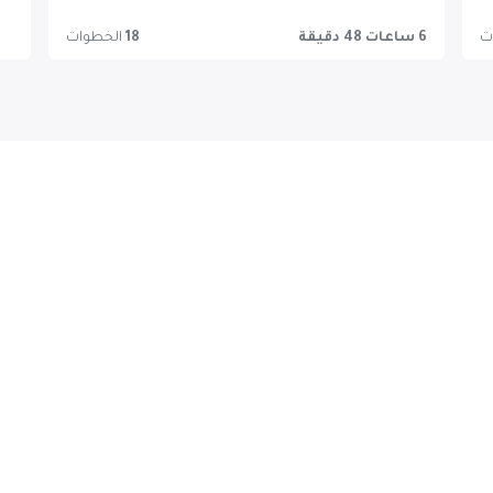
ت
6 ساعات 48 دقيقة
18
الخطوات
ng
IE University Area Finance Part 1