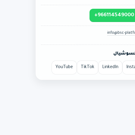
+966114549000
info@bsc-plat
السوشيال
YouTube
TikTok
LinkedIn
Ins