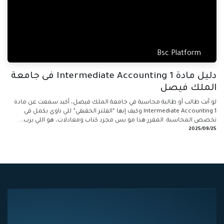
Bsc Platform
دليل مادة Intermediate Accounting 1 فى جامعة
الملك فيصل
لو أنت طالب أو طالبة محاسبة في جامعة الملك فيصل، أكيد سمعت عن مادة
Intermediate Accounting 1 وكيف إنها “الفلتر الحقيقي” للي ناوي يكمل في
تخصص المحاسبة. المقرر هذا مو بس مجرد كتاب ومعادلات، هو اللي يرب...
25‏/09‏/2025