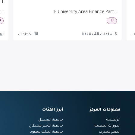
 1
 1
IE University Area Finance Part 1
A
IEF
ت
6 ساعات 48 دقيقة
18
الخطوات
يوم 7 ساعا
معلومات المركز
أبرز الفئات
الرئيسية
جامعة الفيصل
الدورات المهنية
جامعة الأمير سلطان
انضم كمدرب
جامعة الملك سعود