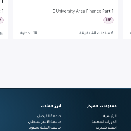
 1
 1
IE University Area Finance Part 1
A
IEF
ت
6 ساعات 48 دقيقة
18
الخطوات
يوم 7 ساعا
معلومات المركز
أبرز الفئات
الرئيسية
جامعة الفيصل
الدورات المهنية
جامعة الأمير سلطان
انضم كمدرب
جامعة الملك سعود